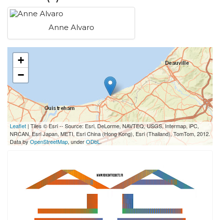
Anne Alvaro
+
−
Leaflet
| Tiles © Esri -- Source: Esri, DeLorme, NAVTEQ, USGS, Intermap, iPC,
NRCAN, Esri Japan, METI, Esri China (Hong Kong), Esri (Thailand), TomTom, 2012.
Data by
OpenStreetMap
, under
ODbL
.