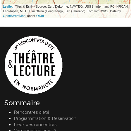
Leaflet
| Tiles © Esri -- Source: Esri, DeLorme, NAVTEQ, USGS, Intermap, iPC, NRCAN,
Esri Japan, METI, Esri China (Hong Kong), Esri (Thailand), TomTom, 2012. Data by
OpenStreetMap
, under
ODbL
.
Sommaire
Rencontres d'été
Programmation & Réservation
Lieux des rencontres
Comment réserver ?