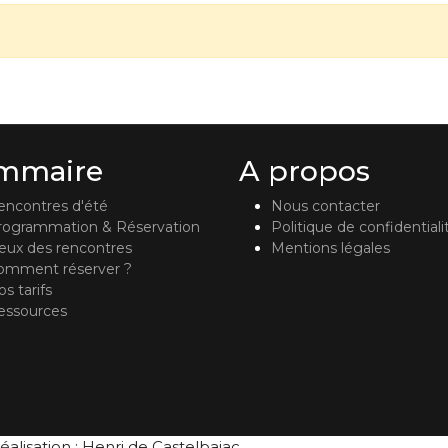
mmaire
A propos
encontres d'été
Nous contacter
rogrammation & Réservation
Politique de confidentiali
ieux des rencontres
Mentions légales
omment réserver ?
s tarifs
essources
éalisation : Henri de Castelbajac