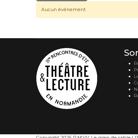
Aucun événement
So
R
P
L
C
No
R
Copyright 2025 P.M.V.V. Le grain de sable | R