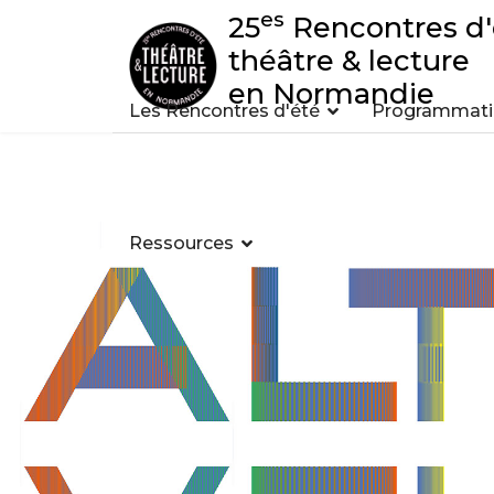
es
25
Rencontres d'
théâtre & lecture
en Normandie
Les Rencontres d'été
Programmatio
Ressources