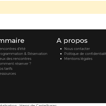
mmaire
A propos
encontres d'été
Nous contacter
rogrammation & Réservation
Politique de confidentiali
ieux des rencontres
Mentions légales
omment réserver ?
s tarifs
essources
éalisation : Henri de Castelbajac