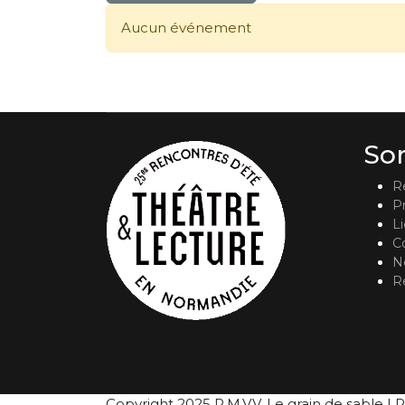
Aucun événement
So
R
P
L
C
No
R
Copyright 2025 P.M.V.V. Le grain de sable | R