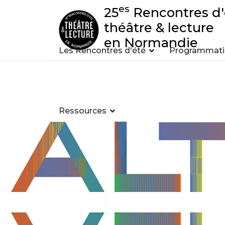
es
25
Rencontres d'
théâtre & lecture
en Normandie
Les Rencontres d'été
Programmatio
Ressources