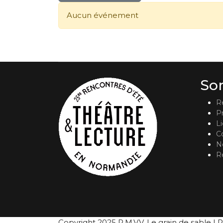
Aucun événement
So
R
P
L
C
No
R
Copyright 2025 P.M.V.V. Le grain de sable | R