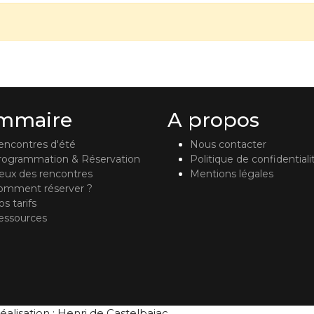
mmaire
A propos
encontres d'été
Nous contacter
rogrammation & Réservation
Politique de confidentiali
ieux des rencontres
Mentions légales
omment réserver ?
s tarifs
essources
éalisation : Henri de Castelbajac