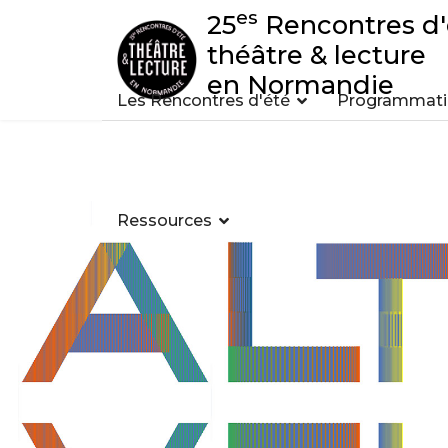
es
25
Rencontres d'
théâtre & lecture
en Normandie
Les Rencontres d'été
Programmatio
Ressources