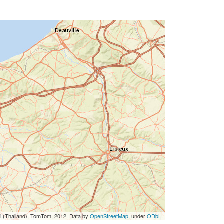
ri (Thailand), TomTom, 2012. Data by
OpenStreetMap
, under
ODbL
.