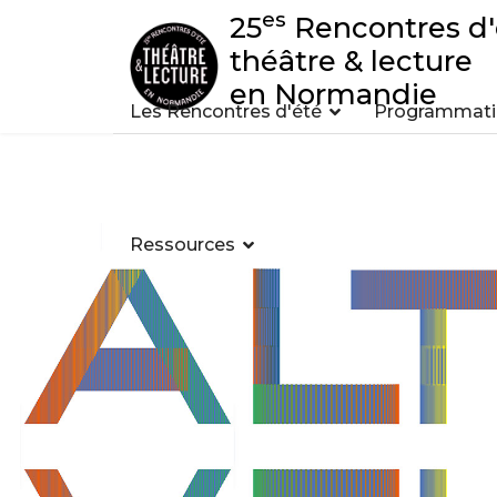
es
25
Rencontres d'
théâtre & lecture
en Normandie
Les Rencontres d'été
Programmatio
Ressources