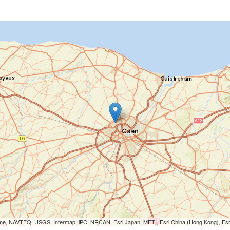
Lorme, NAVTEQ, USGS, Intermap, iPC, NRCAN, Esri Japan, METI, Esri China (Hong Kong), Es