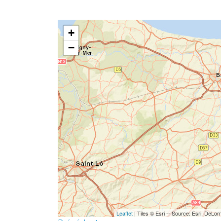
+
−
Leaflet
| Tiles © Esri -- Source: Esri, De