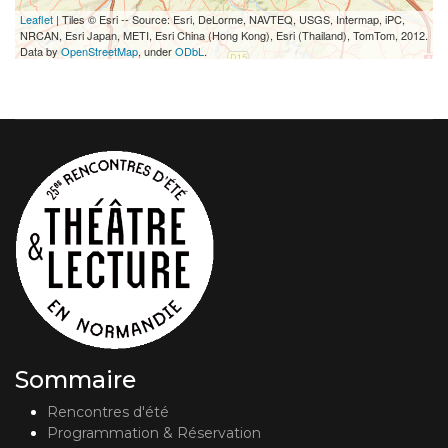
Leaflet
| Tiles © Esri -- Source: Esri, DeLorme, NAVTEQ, USGS, Intermap, iPC,
NRCAN, Esri Japan, METI, Esri China (Hong Kong), Esri (Thailand), TomTom, 2012.
Data by
OpenStreetMap
, under
ODbL
.
Sommaire
Rencontres d'été
Programmation & Réservation