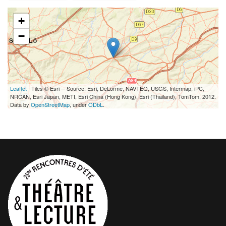
+
−
Leaflet
| Tiles © Esri -- Source: Esri, DeLorme, NAVTEQ, USGS, Intermap, iPC,
NRCAN, Esri Japan, METI, Esri China (Hong Kong), Esri (Thailand), TomTom, 2012.
Data by
OpenStreetMap
, under
ODbL
.