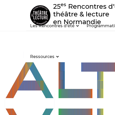
es
25
Rencontres d'
théâtre & lecture
en Normandie
Les Rencontres d'été
Programmatio
Ressources