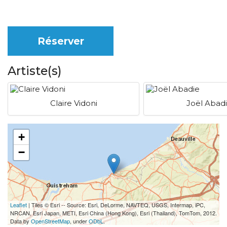
Réserver
Artiste(s)
Claire Vidoni
Joël Abad
+
−
Leaflet
| Tiles © Esri -- Source: Esri, DeLorme, NAVTEQ, USGS, Intermap, iPC,
NRCAN, Esri Japan, METI, Esri China (Hong Kong), Esri (Thailand), TomTom, 2012.
Data by
OpenStreetMap
, under
ODbL
.