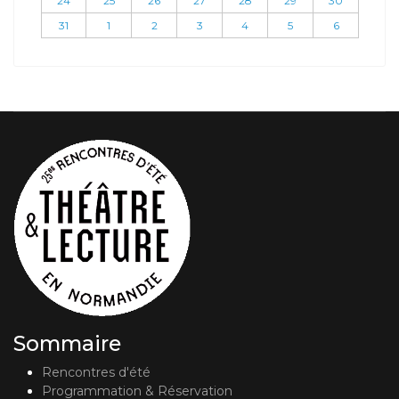
24
25
26
27
28
29
30
31
1
2
3
4
5
6
Sommaire
Rencontres d'été
Programmation & Réservation