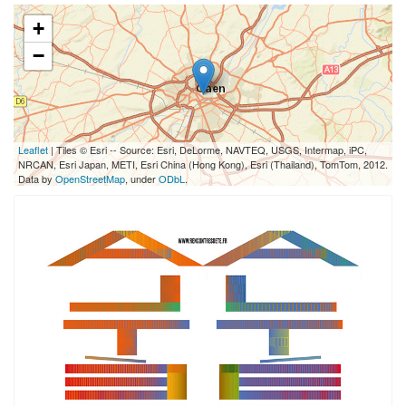
+
−
Leaflet
| Tiles © Esri -- Source: Esri, DeLorme, NAVTEQ, USGS, Intermap, iPC,
NRCAN, Esri Japan, METI, Esri China (Hong Kong), Esri (Thailand), TomTom, 2012.
Data by
OpenStreetMap
, under
ODbL
.