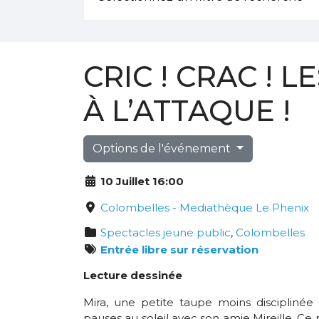
CRIC ! CRAC ! 
À L’ATTAQUE !
Options de l'événement
10 Juillet 16:00
Colombelles - Mediathèque Le Phenix
Spectacles jeune public
,
Colombelles
Entrée libre sur réservation
Lecture dessinée
Mira, une petite taupe moins disciplinée
pauses au soleil avec son amie Mireille. Ce 