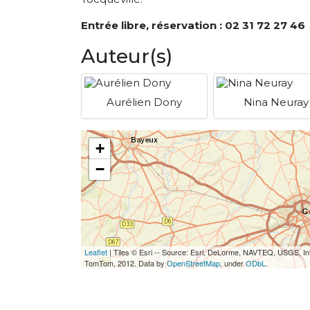
Entrée libre, réservation : 02 31 72 27 46
Auteur(s)
Aurélien Dony
Nina Neuray
+
−
Leaflet
| Tiles © Esri -- Source: Esri, DeLorme, NAVTEQ, USGS, In
TomTom, 2012. Data by
OpenStreetMap
, under
ODbL
.