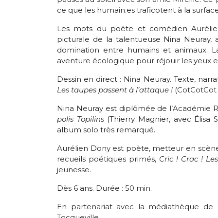
ce que les humain.es traficotent à la surface...
Les mots du poète et comédien Aurélie
picturale de la talentueuse Nina Neuray, 
domination entre humains et animaux. La
aventure écologique pour réjouir les yeux et 
Dessin en direct : Nina Neuray. Texte, narr
Les taupes passent à l’attaque !
(CotCotCot 
Nina Neuray est diplômée de l’Académie Roy
polis Topilins
(Thierry Magnier, avec Élisa S
album solo très remarqué.
Aurélien Dony est poète, metteur en scène
recueils poétiques primés,
Cric ! Crac ! L
jeunesse.
Dès 6 ans. Durée : 50 min.
En partenariat avec la médiathèque de 
Tocqueville.