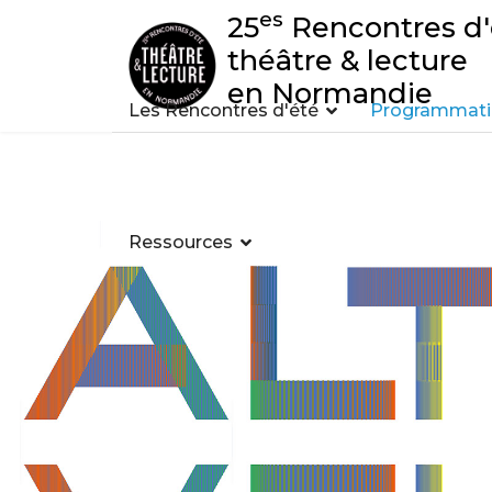
es
25
Rencontres d'
théâtre & lecture
en Normandie
Les Rencontres d'été
Programmatio
Ressources