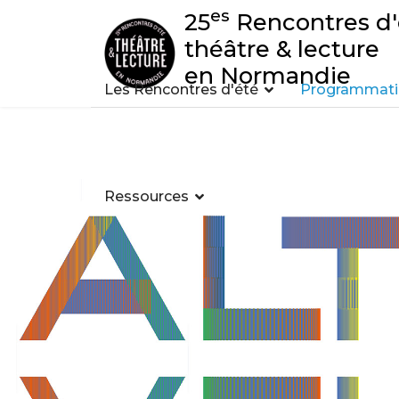
es
25
Rencontres d'
théâtre & lecture
en Normandie
Les Rencontres d'été
Programmatio
Ressources