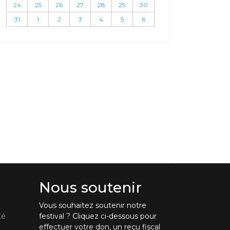
24
25
26
27
28
29
30
31
1
2
3
4
5
6
Nous soutenir
Vous souhaitez soutenir notre
té
festival ? Cliquez ci-dessous pour
effectuer votre don, un reçu fiscal