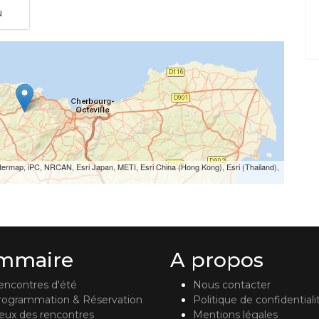
u
termap, iPC, NRCAN, Esri Japan, METI, Esri China (Hong Kong), Esri (Thailand),
mmaire
A propos
encontres d'été
Nous contacter
rogrammation & Réservation
Politique de confidentiali
ieux des rencontres
Mentions légales