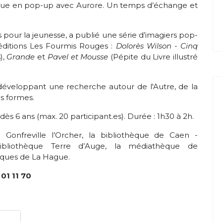
sque en pop-up avec Aurore. Un temps d’échange et
es pour la jeunesse, a publié une série d’imagiers pop-
éditions Les Fourmis Rouges :
Dolorès Wilson - Cinq
),
Grande
et
Pavel et Mousse
(Pépite du Livre illustré
éveloppant une recherche autour de l'Autre, de la
es formes.
s 6 ans (max. 20 participant.es). Durée : 1h30 à 2h.
Gonfreville l’Orcher, la bibliothèque de Caen -
 bibliothèque Terre d’Auge, la médiathèque de
ques de La Hague.
 01 11 70