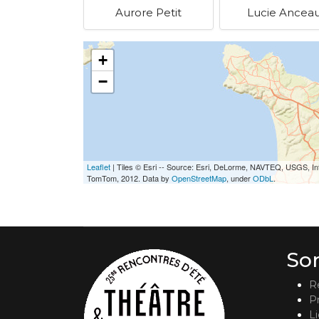
Aurore Petit
Lucie Ancea
+
−
Leaflet
| Tiles © Esri -- Source: Esri, DeLorme, NAVTEQ, USGS, In
TomTom, 2012. Data by
OpenStreetMap
, under
ODbL
.
So
R
P
L