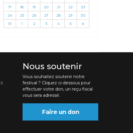
17
18
19
20
21
22
23
24
25
26
27
28
29
30
31
1
2
3
4
5
6
Nous soutenir
Vous souhaitez soutenir notre
té
festival ? Cliquez ci-dessous pour
effectuer votre don, un reçu fiscal
vous sera adressé.
Faire un don