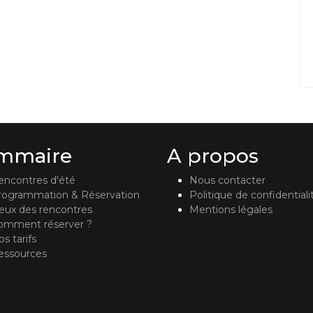
mmaire
A propos
encontres d'été
Nous contacter
rogrammation & Réservation
Politique de confidentiali
ieux des rencontres
Mentions légales
omment réserver ?
s tarifs
essources