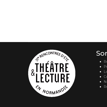
So
R
P
L
C
No
R