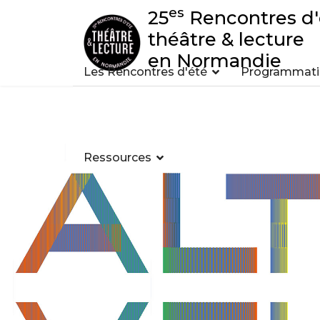
es
25
Rencontres d'
théâtre & lecture
en Normandie
Les Rencontres d'été
Programmatio
Ressources