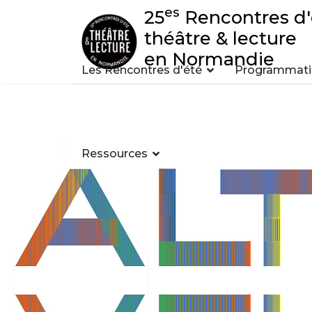
es
25
Rencontres d'
théâtre & lecture
en Normandie
Les Rencontres d'été
Programmatio
Ressources