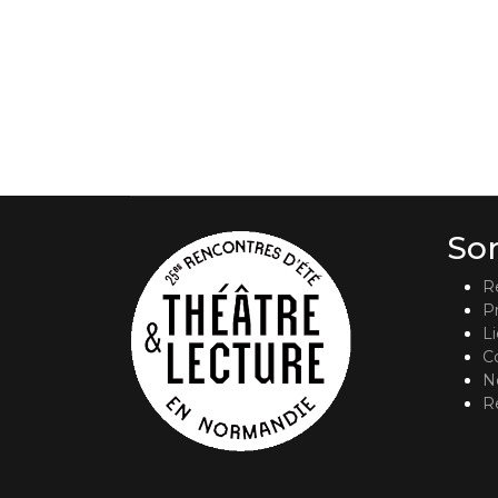
So
R
P
L
C
No
R