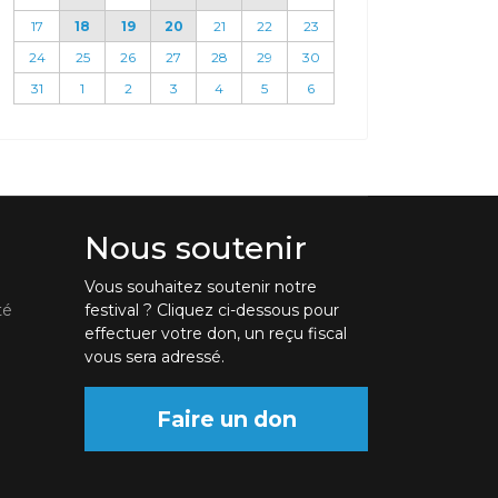
17
18
19
20
21
22
23
24
25
26
27
28
29
30
31
1
2
3
4
5
6
Nous soutenir
Vous souhaitez soutenir notre
té
festival ? Cliquez ci-dessous pour
effectuer votre don, un reçu fiscal
vous sera adressé.
Faire un don