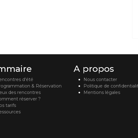
mmaire
A propos
encontres d'été
Nous contacter
rogrammation & Réservation
Politique de confidentiali
ieux des rencontres
Mentions légales
omment réserver ?
s tarifs
essources