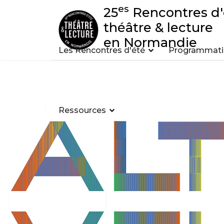
es
25
Rencontres d'
théâtre & lecture
en Normandie
Les Rencontres d'été
Programmatio
Ressources