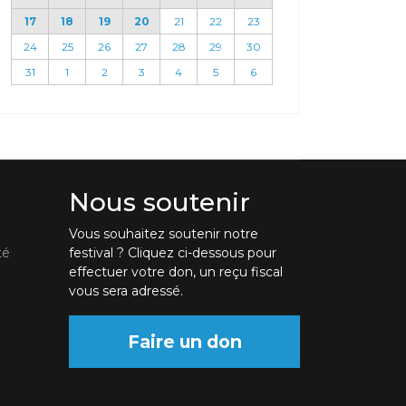
17
18
19
20
21
22
23
24
25
26
27
28
29
30
31
1
2
3
4
5
6
Nous soutenir
Vous souhaitez soutenir notre
té
festival ? Cliquez ci-dessous pour
effectuer votre don, un reçu fiscal
vous sera adressé.
Faire un don