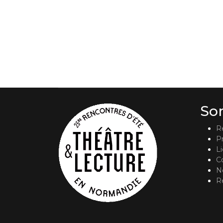
So
R
P
L
C
No
R