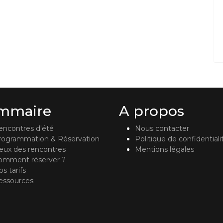
mmaire
A propos
encontres d'été
Nous contacter
rogrammation & Réservation
Politique de confidentiali
ieux des rencontres
Mentions légales
omment réserver ?
s tarifs
essources