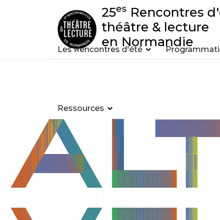
es
25
Rencontres d'
théâtre & lecture
en Normandie
Les Rencontres d'été
Programmatio
Ressources