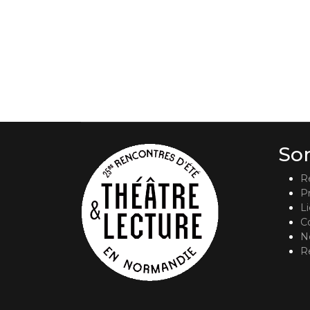
So
R
P
L
C
No
R