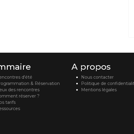
mmaire
A propos
encontres d'été
Nous contacter
rogrammation & Réservation
Politique de confidentiali
ieux des rencontres
Mentions légales
omment réserver ?
s tarifs
essources