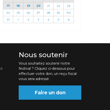
17
18
19
20
21
22
23
24
25
26
27
28
29
30
31
1
2
3
4
5
6
Nous soutenir
Vous souhaitez soutenir notre
té
festival ? Cliquez ci-dessous pour
effectuer votre don, un reçu fiscal
vous sera adressé.
Faire un don