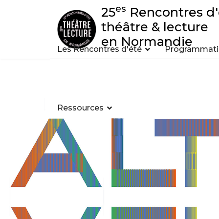
es
25
Rencontres d'
théâtre & lecture
en Normandie
Les Rencontres d'été
Programmatio
Ressources