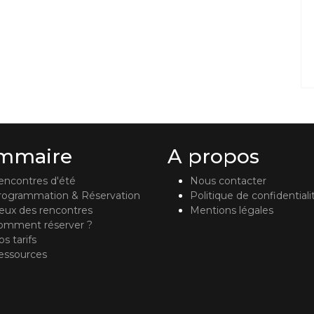
mmaire
A propos
encontres d'été
Nous contacter
rogrammation & Réservation
Politique de confidentiali
ieux des rencontres
Mentions légales
omment réserver ?
s tarifs
essources