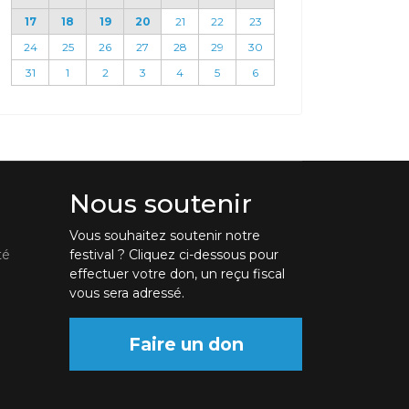
17
18
19
20
21
22
23
24
25
26
27
28
29
30
31
1
2
3
4
5
6
Nous soutenir
Vous souhaitez soutenir notre
té
festival ? Cliquez ci-dessous pour
effectuer votre don, un reçu fiscal
vous sera adressé.
Faire un don