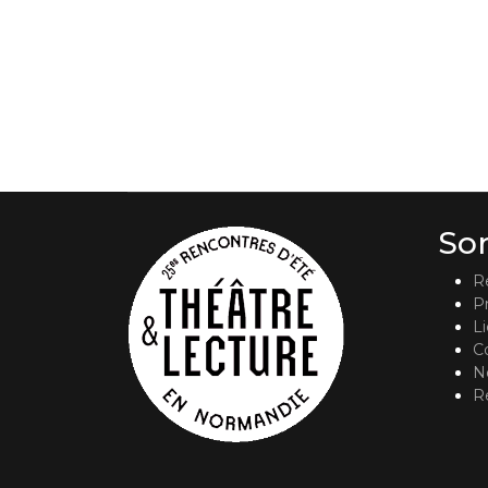
So
R
P
L
C
No
R