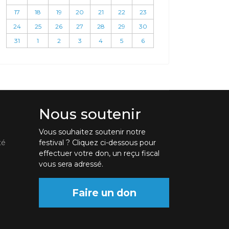
17
18
19
20
21
22
23
24
25
26
27
28
29
30
31
1
2
3
4
5
6
Nous soutenir
Vous souhaitez soutenir notre
té
festival ? Cliquez ci-dessous pour
effectuer votre don, un reçu fiscal
vous sera adressé.
Faire un don