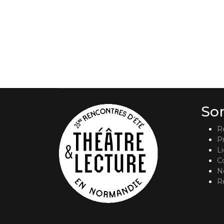
So
R
P
L
C
No
R