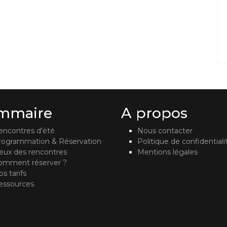
mmaire
A propos
encontres d'été
Nous contacter
rogrammation & Réservation
Politique de confidentiali
ieux des rencontres
Mentions légales
omment réserver ?
s tarifs
essources