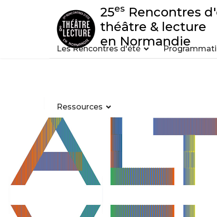
es
25
Rencontres d'
théâtre & lecture
en Normandie
Les Rencontres d'été
Programmatio
Ressources