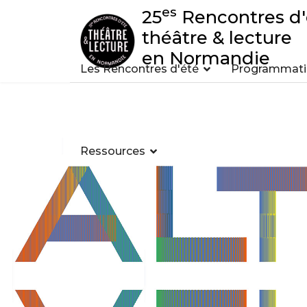
es
25
Rencontres d'
théâtre & lecture
en Normandie
Les Rencontres d'été
Programmatio
Ressources