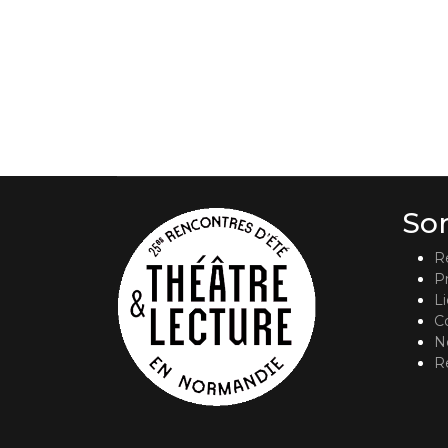
So
R
P
L
C
No
R