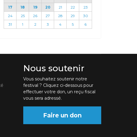
17
18
19
20
21
22
23
24
25
26
27
28
29
30
31
1
2
3
4
5
6
Nous soutenir
Vous souhaitez soutenir notre
té
festival ? Cliquez ci-dessous pour
effectuer votre don, un reçu fiscal
vous sera adressé.
Faire un don