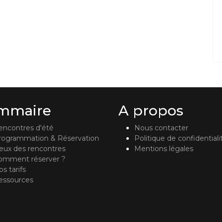
mmaire
A propos
encontres d'été
Nous contacter
rogrammation & Réservation
Politique de confidentiali
ieux des rencontres
Mentions légales
omment réserver ?
s tarifs
essources