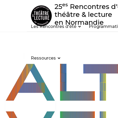
es
25
Rencontres d'
théâtre & lecture
en Normandie
Les Rencontres d'été
Programmatio
Ressources