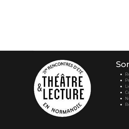
So
R
P
L
C
No
R