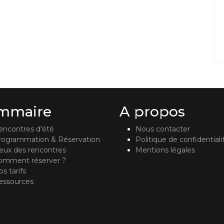
mmaire
A propos
encontres d'été
Nous contacter
rogrammation & Réservation
Politique de confidentiali
ieux des rencontres
Mentions légales
omment réserver ?
s tarifs
essources