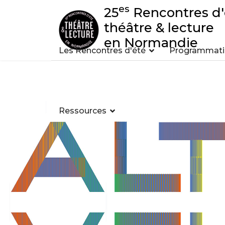
es
25
Rencontres d'
théâtre & lecture
en Normandie
Les Rencontres d'été
Programmatio
Ressources