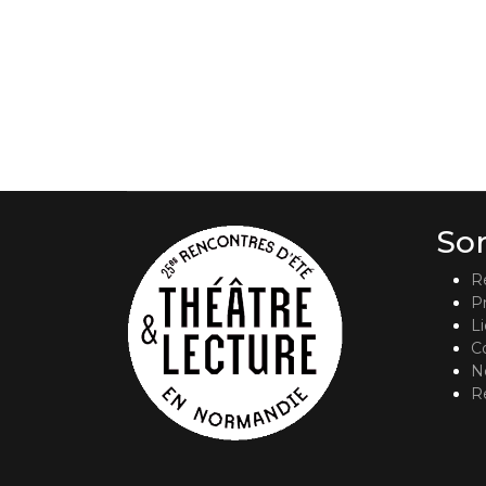
So
R
P
L
C
No
R