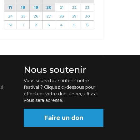
17
18
19
20
21
22
23
24
25
26
27
28
29
30
31
1
2
3
4
5
6
Nous soutenir
Vous souhaitez soutenir notre
té
festival ? Cliquez ci-dessous pour
effectuer votre don, un reçu fiscal
vous sera adressé.
Faire un don