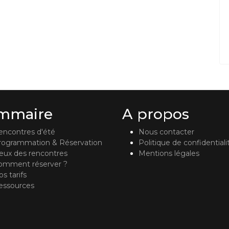
mmaire
A propos
encontres d'été
Nous contacter
rogrammation & Réservation
Politique de confidentiali
ieux des rencontres
Mentions légales
omment réserver ?
s tarifs
essources