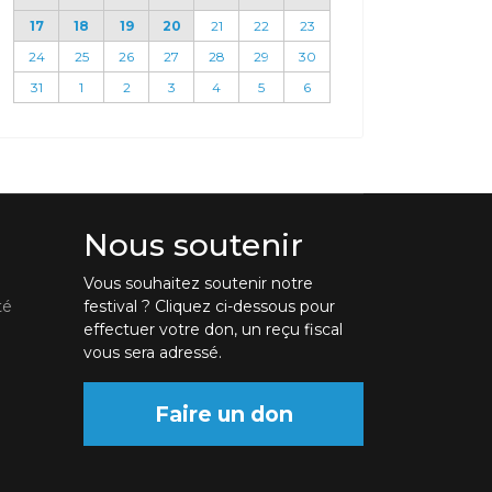
17
18
19
20
21
22
23
24
25
26
27
28
29
30
31
1
2
3
4
5
6
Nous soutenir
Vous souhaitez soutenir notre
té
festival ? Cliquez ci-dessous pour
effectuer votre don, un reçu fiscal
vous sera adressé.
Faire un don