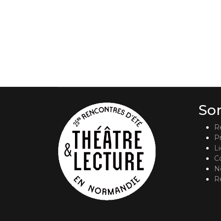
So
R
P
L
C
No
R