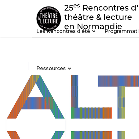
es
25
Rencontres d'
théâtre & lecture
en Normandie
Les Rencontres d'été
Programmatio
Ressources