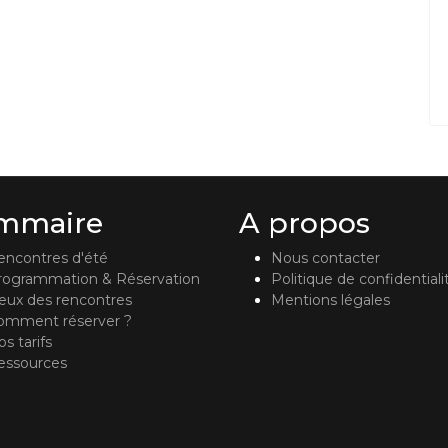
mmaire
A propos
encontres d'été
Nous contacter
rogrammation & Réservation
Politique de confidentiali
ieux des rencontres
Mentions légales
omment réserver ?
s tarifs
essources