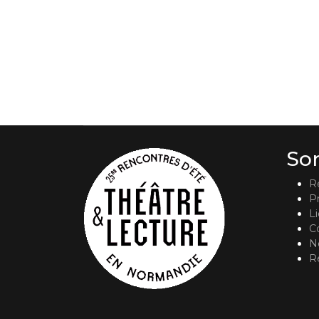
So
R
P
L
C
No
R