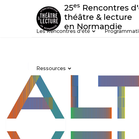
es
25
Rencontres d'
théâtre & lecture
en Normandie
Les Rencontres d'été
Programmatio
Ressources