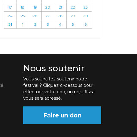
17
18
19
20
21
22
23
24
25
26
27
28
29
30
31
1
2
3
4
5
6
Nous soutenir
Vous souhaitez soutenir notre
té
festival ? Cliquez ci-dessous pour
effectuer votre don, un reçu fiscal
vous sera adressé.
Faire un don