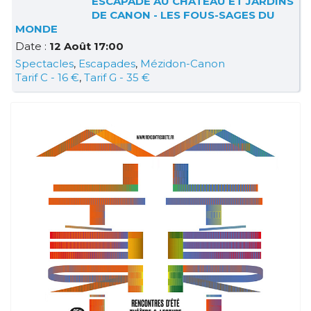
ESCAPADE AU CHÂTEAU ET JARDINS
DE CANON - LES FOUS-SAGES DU
MONDE
Date :
12 Août 17:00
Spectacles
,
Escapades
,
Mézidon-Canon
Tarif C - 16 €
,
Tarif G - 35 €