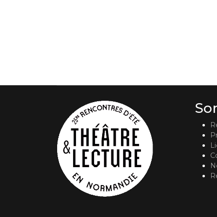
So
R
P
L
C
No
R