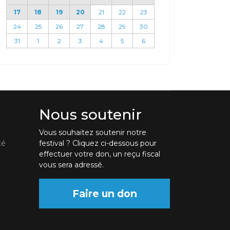
17
18
19
20
21
22
23
24
25
26
27
28
29
30
31
1
2
3
4
5
6
Nous soutenir
Vous souhaitez soutenir notre
té
festival ? Cliquez ci-dessous pour
effectuer votre don, un reçu fiscal
vous sera adressé.
Faire un don