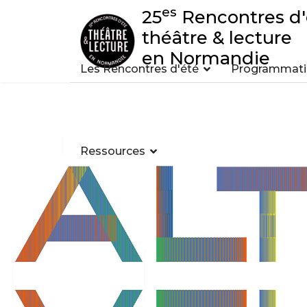
es
25
Rencontres d'
théâtre & lecture
en Normandie
Les Rencontres d'été
Programmatio
Ressources