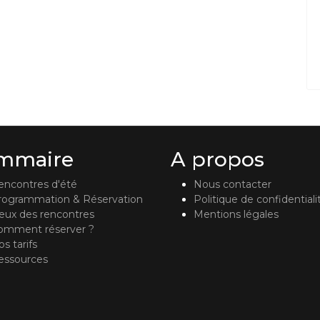
mmaire
A propos
encontres d'été
Nous contacter
rogrammation & Réservation
Politique de confidentiali
ieux des rencontres
Mentions légales
omment réserver ?
s tarifs
essources