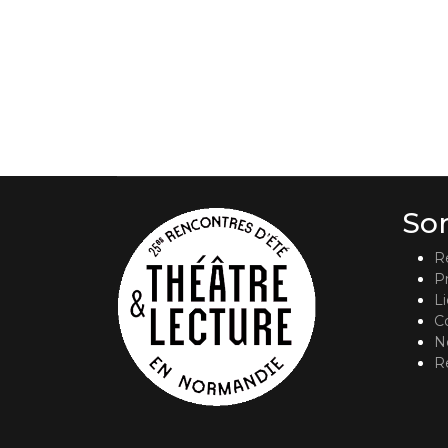
So
R
P
L
C
No
R