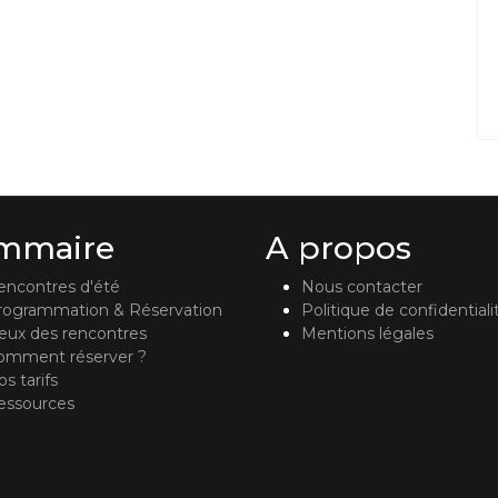
mmaire
A propos
encontres d'été
Nous contacter
rogrammation & Réservation
Politique de confidentiali
ieux des rencontres
Mentions légales
omment réserver ?
s tarifs
essources