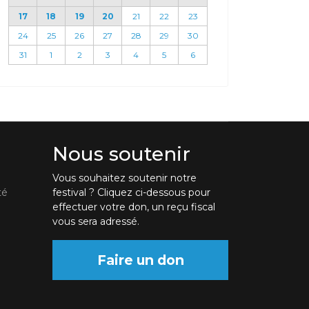
17
18
19
20
21
22
23
24
25
26
27
28
29
30
31
1
2
3
4
5
6
Nous soutenir
Vous souhaitez soutenir notre
té
festival ? Cliquez ci-dessous pour
effectuer votre don, un reçu fiscal
vous sera adressé.
Faire un don