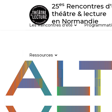
es
25
Rencontres d'
théâtre & lecture
en Normandie
Les Rencontres d'été
Programmatio
Ressources