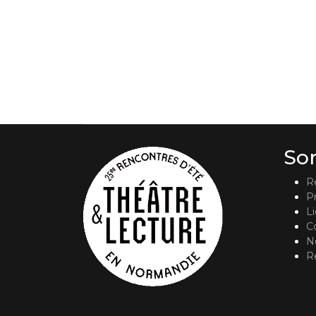
So
R
P
L
C
No
R