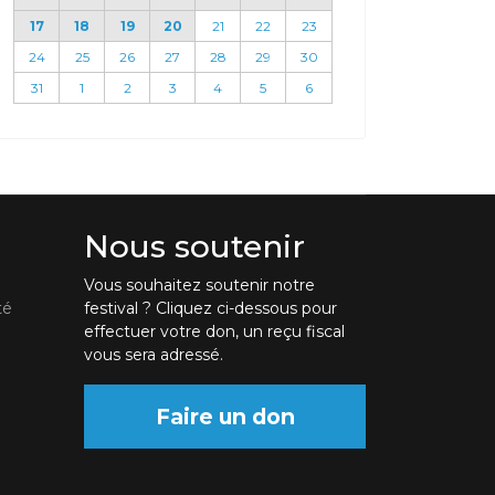
17
18
19
20
21
22
23
24
25
26
27
28
29
30
31
1
2
3
4
5
6
Nous soutenir
Vous souhaitez soutenir notre
té
festival ? Cliquez ci-dessous pour
effectuer votre don, un reçu fiscal
vous sera adressé.
Faire un don