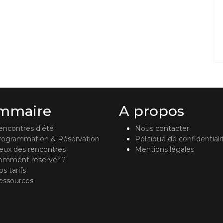
mmaire
A propos
encontres d'été
Nous contacter
rogrammation & Réservation
Politique de confidentiali
ieux des rencontres
Mentions légales
omment réserver ?
s tarifs
essources