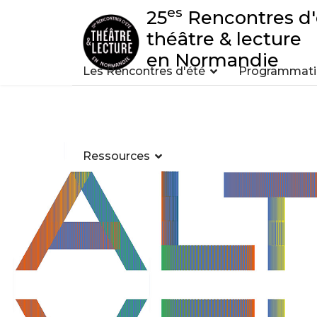
es
25
Rencontres d'
théâtre & lecture
en Normandie
Les Rencontres d'été
Programmatio
Ressources