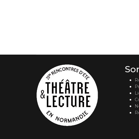
So
R
P
L
C
No
R