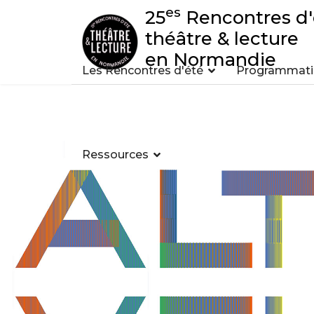
es
25
Rencontres d'
théâtre & lecture
en Normandie
Les Rencontres d'été
Programmatio
Ressources