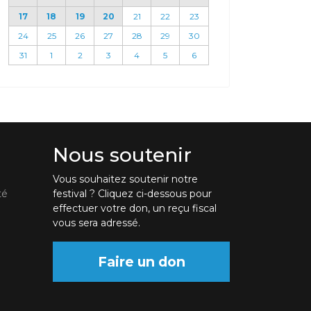
17
18
19
20
21
22
23
24
25
26
27
28
29
30
31
1
2
3
4
5
6
Nous soutenir
Vous souhaitez soutenir notre
té
festival ? Cliquez ci-dessous pour
effectuer votre don, un reçu fiscal
vous sera adressé.
Faire un don