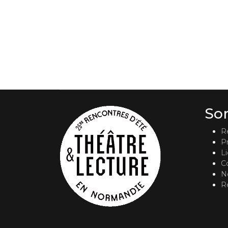
So
R
P
L
C
No
R