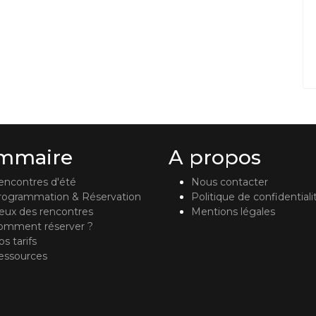
mmaire
A propos
encontres d'été
Nous contacter
rogrammation & Réservation
Politique de confidentiali
ieux des rencontres
Mentions légales
omment réserver ?
s tarifs
essources