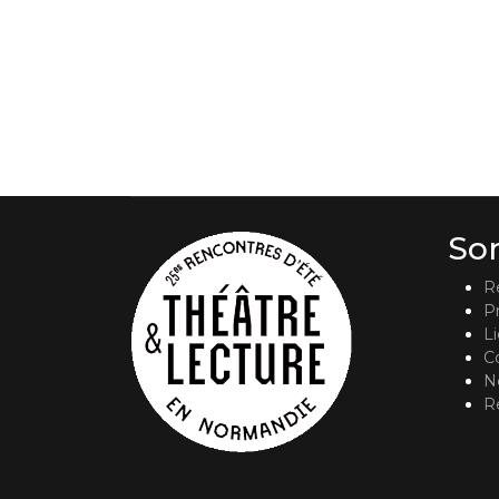
So
R
P
L
C
No
R