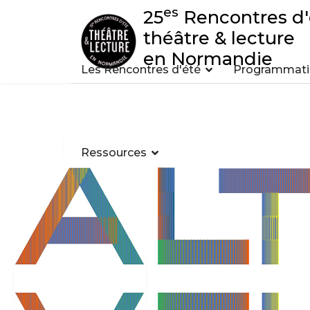
es
25
Rencontres d'
théâtre & lecture
en Normandie
Les Rencontres d'été
Programmatio
Ressources