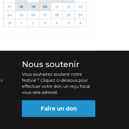
17
18
19
20
21
22
23
24
25
26
27
28
29
30
31
1
2
3
4
5
6
Nous soutenir
Vous souhaitez soutenir notre
té
festival ? Cliquez ci-dessous pour
effectuer votre don, un reçu fiscal
vous sera adressé.
Faire un don