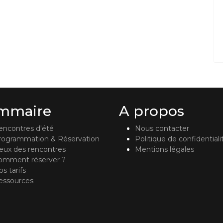
mmaire
A propos
encontres d'été
Nous contacter
rogrammation & Réservation
Politique de confidentiali
ieux des rencontres
Mentions légales
omment réserver ?
s tarifs
essources