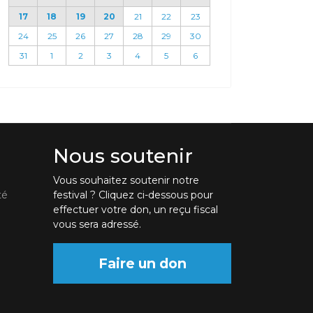
17
18
19
20
21
22
23
24
25
26
27
28
29
30
31
1
2
3
4
5
6
Nous soutenir
Vous souhaitez soutenir notre
té
festival ? Cliquez ci-dessous pour
effectuer votre don, un reçu fiscal
vous sera adressé.
Faire un don