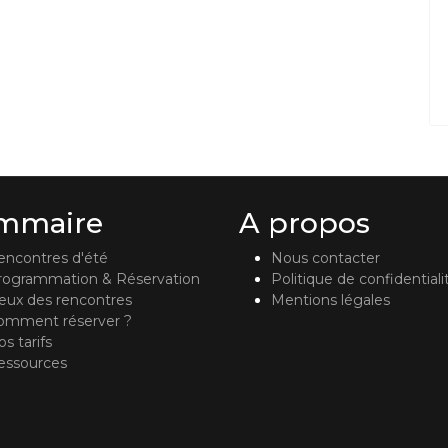
mmaire
A propos
encontres d'été
Nous contacter
rogrammation & Réservation
Politique de confidentiali
ieux des rencontres
Mentions légales
omment réserver ?
s tarifs
essources