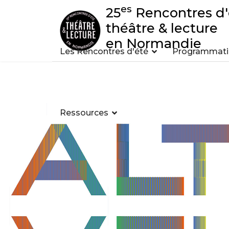
es
25
Rencontres d'
théâtre & lecture
en Normandie
Les Rencontres d'été
Programmatio
Ressources