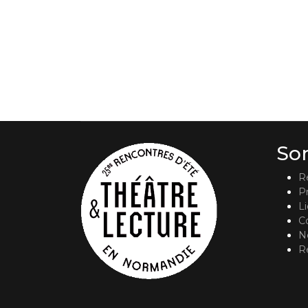
So
R
P
L
C
No
R