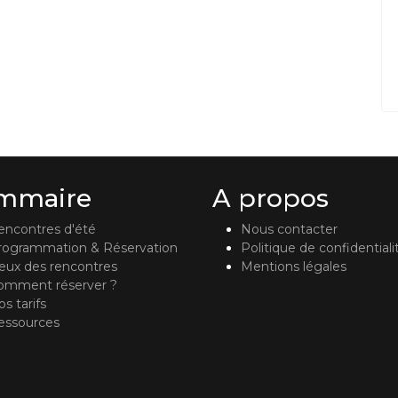
mmaire
A propos
encontres d'été
Nous contacter
rogrammation & Réservation
Politique de confidentiali
ieux des rencontres
Mentions légales
omment réserver ?
s tarifs
essources