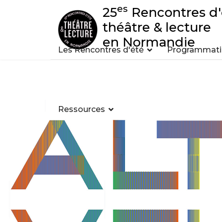
es
25
Rencontres d'
théâtre & lecture
en Normandie
Les Rencontres d'été
Programmatio
Ressources