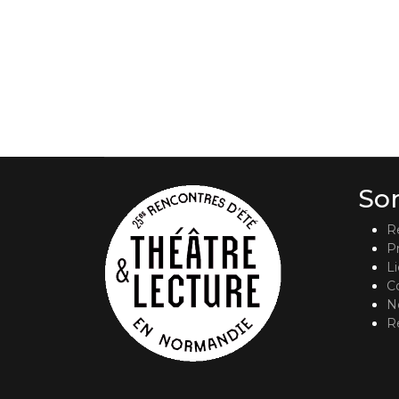
So
R
P
L
C
No
R