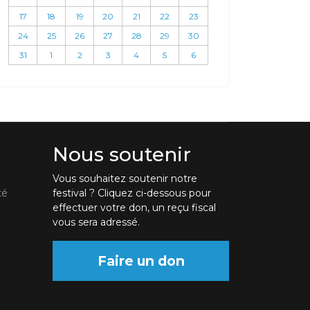
17
18
19
20
21
22
23
24
25
26
27
28
29
30
31
1
2
3
4
5
6
Nous soutenir
Vous souhaitez soutenir notre
té
festival ? Cliquez ci-dessous pour
effectuer votre don, un reçu fiscal
vous sera adressé.
Faire un don