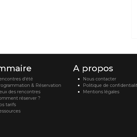
mmaire
A propos
encontres d'été
Nous contacter
rogrammation & Réservation
Politique de confidentiali
ieux des rencontres
Mentions légales
omment réserver ?
s tarifs
essources