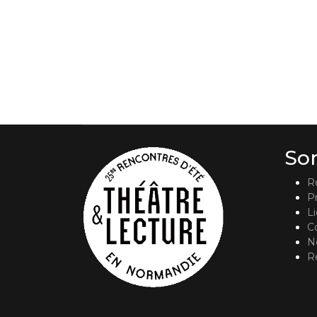
So
R
P
L
C
No
R