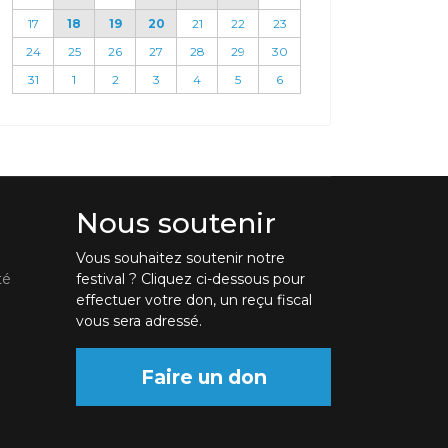
17
18
19
20
21
22
23
24
25
26
27
28
29
30
31
1
2
3
4
5
6
Nous soutenir
Vous souhaitez soutenir notre
té
festival ? Cliquez ci-dessous pour
effectuer votre don, un reçu fiscal
vous sera adressé.
Faire un don