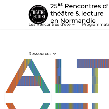
es
25
Rencontres d'
théâtre & lecture
en Normandie
Les Rencontres d'été
Programmatio
Ressources