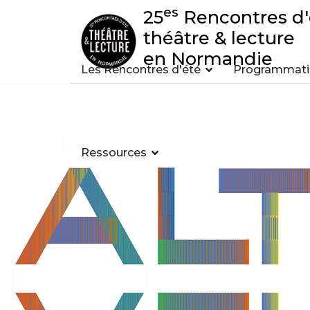
es
25
Rencontres d'
théâtre & lecture
en Normandie
Les Rencontres d'été
Programmatio
Ressources