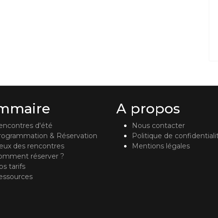
mmaire
A propos
encontres d'été
Nous contacter
rogrammation & Réservation
Politique de confidentiali
ieux des rencontres
Mentions légales
omment réserver ?
s tarifs
essources