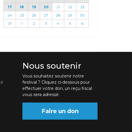
17
18
19
20
21
22
23
24
25
26
27
28
29
30
31
1
2
3
4
5
6
Nous soutenir
Vous souhaitez soutenir notre
té
festival ? Cliquez ci-dessous pour
effectuer votre don, un reçu fiscal
vous sera adressé.
Faire un don