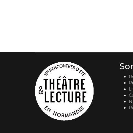
So
R
P
L
C
No
R