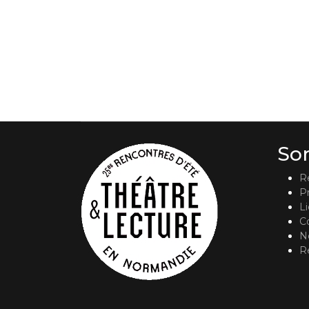
So
R
P
L
C
No
R