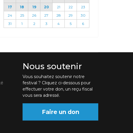
17
18
19
20
21
22
23
24
25
26
27
28
29
30
31
1
2
3
4
5
6
Nous soutenir
Vous souhaitez soutenir notre
té
festival ? Cliquez ci-dessous pour
effectuer votre don, un reçu fiscal
vous sera adressé.
Faire un don