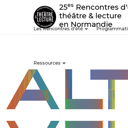
es
25
Rencontres d'
théâtre & lecture
en Normandie
Les Rencontres d'été
Programmatio
Ressources