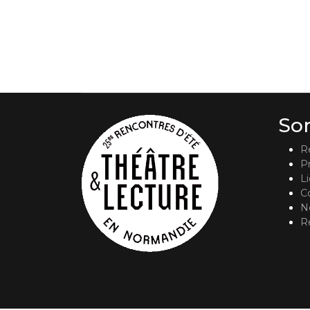
So
R
P
L
C
No
R