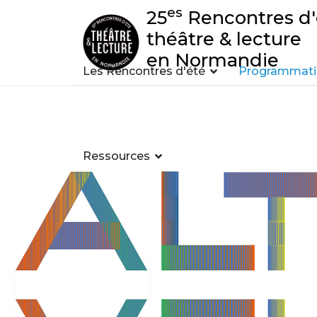
es
25
Rencontres d'
théâtre & lecture
en Normandie
Les Rencontres d'été
Programmatio
Ressources