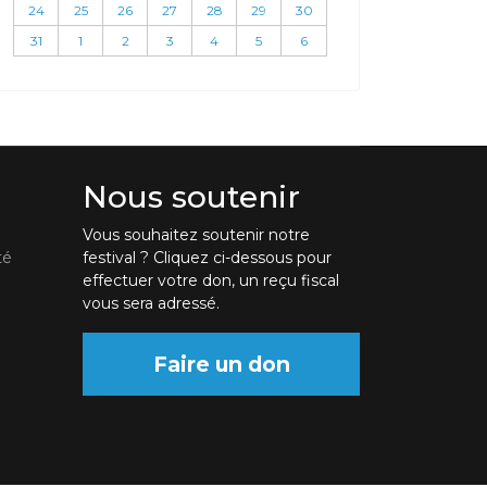
24
25
26
27
28
29
30
31
1
2
3
4
5
6
Nous soutenir
Vous souhaitez soutenir notre
té
festival ? Cliquez ci-dessous pour
effectuer votre don, un reçu fiscal
vous sera adressé.
Faire un don