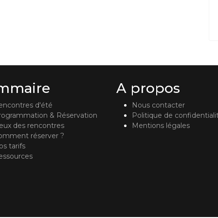
mmaire
A propos
encontres d'été
Nous contacter
rogrammation & Réservation
Politique de confidentiali
ieux des rencontres
Mentions légales
omment réserver ?
s tarifs
essources