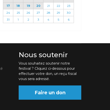
17
18
19
20
21
22
23
24
25
26
27
28
29
30
31
1
2
3
4
5
6
Nous soutenir
Vous souhaitez soutenir notre
té
festival ? Cliquez ci-dessous pour
effectuer votre don, un reçu fiscal
vous sera adressé.
Faire un don