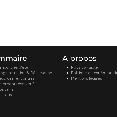
mmaire
A propos
encontres d'été
Nous contacter
rogrammation & Réservation
Politique de confidentiali
ieux des rencontres
Mentions légales
omment réserver ?
s tarifs
essources