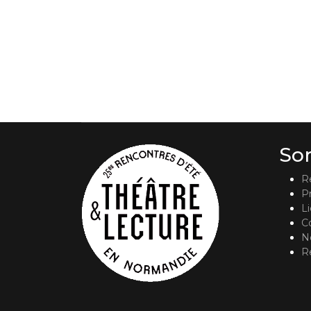
So
R
P
L
C
No
R