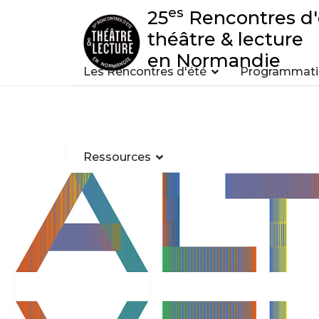
es
25
Rencontres d'
théâtre & lecture
en Normandie
Les Rencontres d'été
Programmatio
Ressources