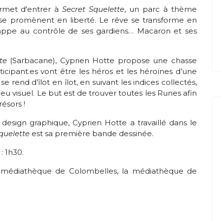
ermet d'entrer à
Secret Squelette
, un parc à thème
 se promènent en liberté. Le rêve se transforme en
pe au contrôle de ses gardiens… Macaron et ses
?
tte
(Sarbacane), Cyprien Hotte propose une chasse
rticipant.es vont être les héros et les héroïnes d’une
 rend d’îlot en îlot, en suivant les indices collectés,
u visuel. Le but est de trouver toutes les Runes afin
ésors !
e design graphique, Cyprien Hotte a travaillé dans le
quelette
est sa première bande dessinée.
: 1h30.
a médiathèque de Colombelles, la médiathèque de