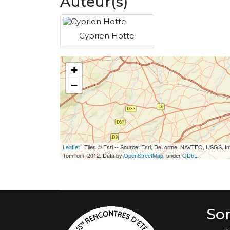
Auteur(s)
Cyprien Hotte
+
−
Leaflet
| Tiles © Esri -- Source: Esri, DeLorme, NAVTEQ, USGS, In
TomTom, 2012. Data by
OpenStreetMap
, under
ODbL
.
So