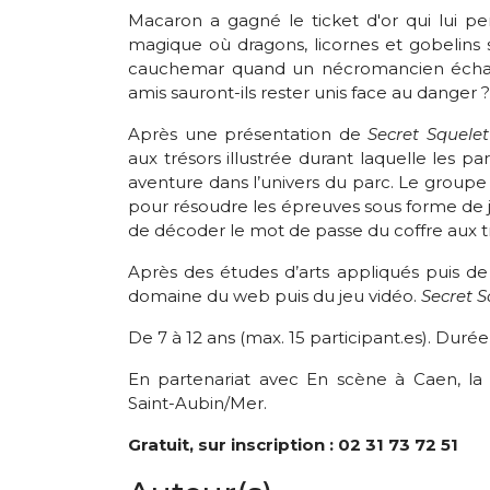
Macaron a gagné le ticket d'or qui lui p
magique où dragons, licornes et gobelins
cauchemar quand un nécromancien échap
amis sauront-ils rester unis face au danger 
Après une présentation de
Secret Squele
aux trésors illustrée durant laquelle les pa
aventure dans l’univers du parc. Le groupe se
pour résoudre les épreuves sous forme de je
de décoder le mot de passe du coffre aux tr
Après des études d’arts appliqués puis d
domaine du web puis du jeu vidéo.
Secret S
De 7 à 12 ans (max. 15 participant.es). Durée 
En partenariat avec En scène à Caen, l
Saint-Aubin/Mer.
Gratuit, sur inscription : 02 31 73 72 51