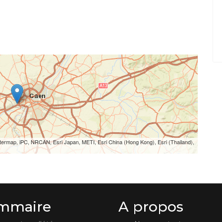
termap, iPC, NRCAN, Esri Japan, METI, Esri China (Hong Kong), Esri (Thailand),
mmaire
A propos