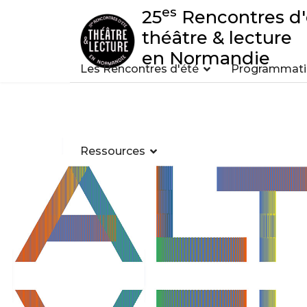
es
25
Rencontres d'
théâtre & lecture
en Normandie
Les Rencontres d'été
Programmatio
Ressources