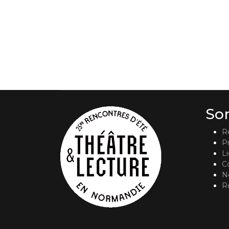
So
R
P
L
C
No
R