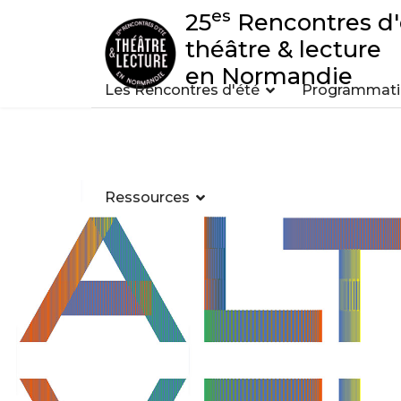
es
25
Rencontres d'
théâtre & lecture
en Normandie
Les Rencontres d'été
Programmatio
Ressources