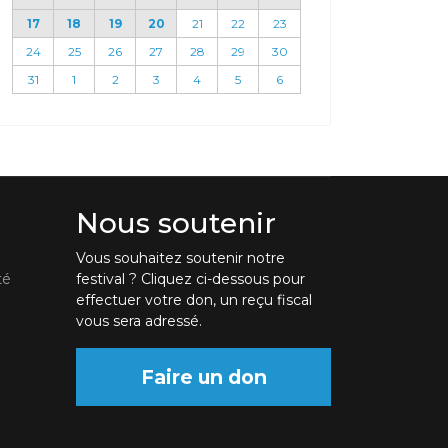
17
18
19
20
21
22
23
24
25
26
27
28
29
30
31
1
2
3
4
5
6
Nous soutenir
Vous souhaitez soutenir notre
té
festival ? Cliquez ci-dessous pour
effectuer votre don, un reçu fiscal
vous sera adressé.
Faire un don