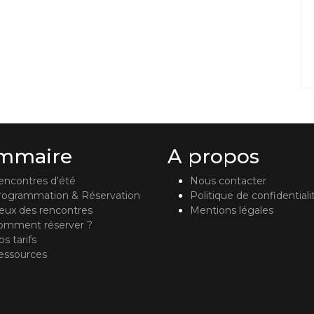
mmaire
A propos
encontres d'été
Nous contacter
rogrammation & Réservation
Politique de confidentiali
ieux des rencontres
Mentions légales
omment réserver ?
s tarifs
essources