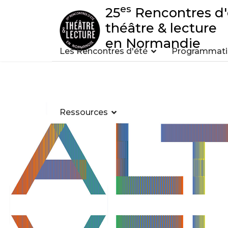
es
25
Rencontres d'
théâtre & lecture
en Normandie
Les Rencontres d'été
Programmatio
Ressources