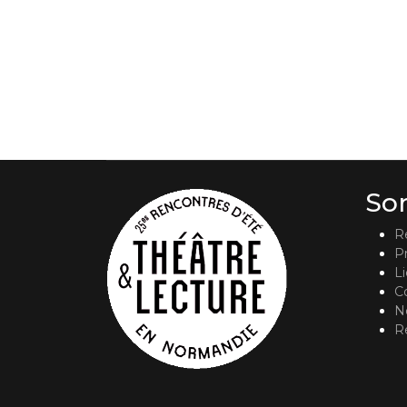
So
R
P
L
C
No
R