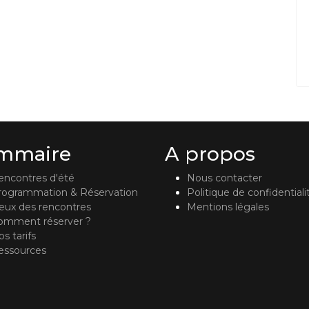
mmaire
A propos
encontres d'été
Nous contacter
rogrammation & Réservation
Politique de confidentiali
ieux des rencontres
Mentions légales
omment réserver ?
s tarifs
essources