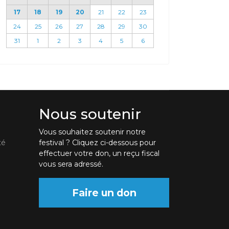
17
18
19
20
21
22
23
24
25
26
27
28
29
30
31
1
2
3
4
5
6
Nous soutenir
Vous souhaitez soutenir notre
té
festival ? Cliquez ci-dessous pour
effectuer votre don, un reçu fiscal
vous sera adressé.
Faire un don