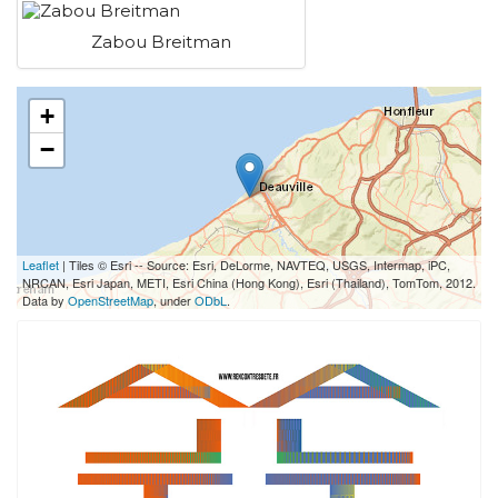
Zabou Breitman
+
−
Leaflet
| Tiles © Esri -- Source: Esri, DeLorme, NAVTEQ, USGS, Intermap, iPC,
NRCAN, Esri Japan, METI, Esri China (Hong Kong), Esri (Thailand), TomTom, 2012.
Data by
OpenStreetMap
, under
ODbL
.