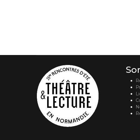
So
R
P
L
C
No
R