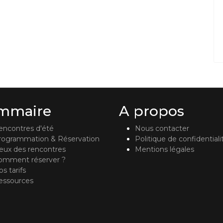
mmaire
A propos
encontres d'été
Nous contacter
rogrammation & Réservation
Politique de confidentiali
ieux des rencontres
Mentions légales
omment réserver ?
s tarifs
essources