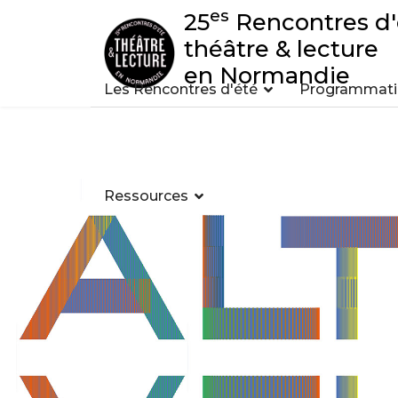
es
25
Rencontres d'
théâtre & lecture
en Normandie
Les Rencontres d'été
Programmatio
Ressources