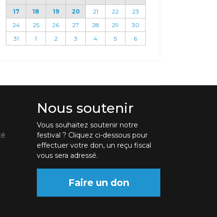
17
18
19
20
21
22
23
24
25
26
27
28
29
30
31
1
2
3
4
5
6
Nous soutenir
Vous souhaitez soutenir notre
té
festival ? Cliquez ci-dessous pour
effectuer votre don, un reçu fiscal
vous sera adressé.
Faire un don