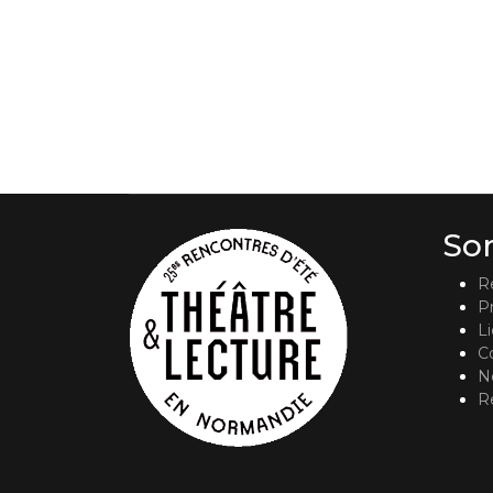
So
R
P
L
C
No
R