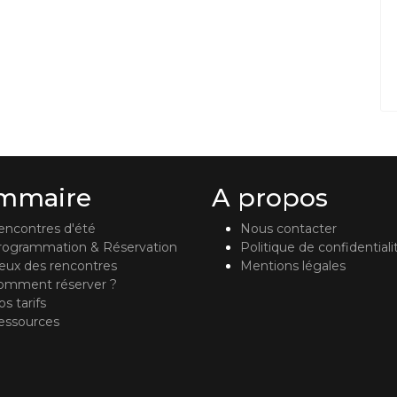
mmaire
A propos
encontres d'été
Nous contacter
rogrammation & Réservation
Politique de confidentiali
ieux des rencontres
Mentions légales
omment réserver ?
s tarifs
essources