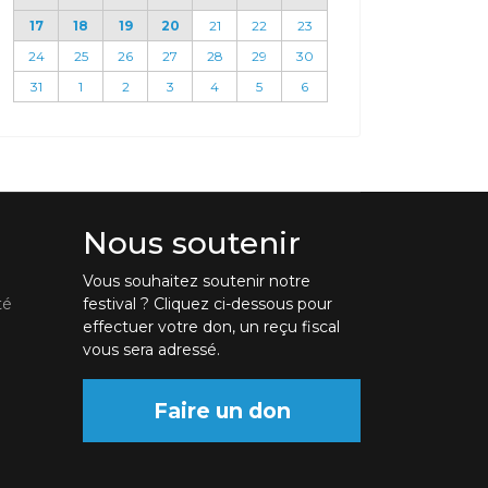
17
18
19
20
21
22
23
24
25
26
27
28
29
30
31
1
2
3
4
5
6
Nous soutenir
Vous souhaitez soutenir notre
té
festival ? Cliquez ci-dessous pour
effectuer votre don, un reçu fiscal
vous sera adressé.
Faire un don