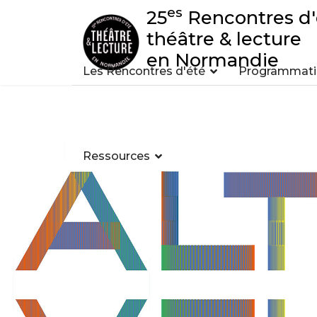
es
25
Rencontres d'
théâtre & lecture
en Normandie
Les Rencontres d'été
Programmatio
Ressources