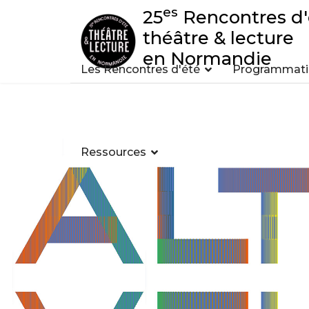
es
25
Rencontres d'
théâtre & lecture
en Normandie
Les Rencontres d'été
Programmatio
Ressources