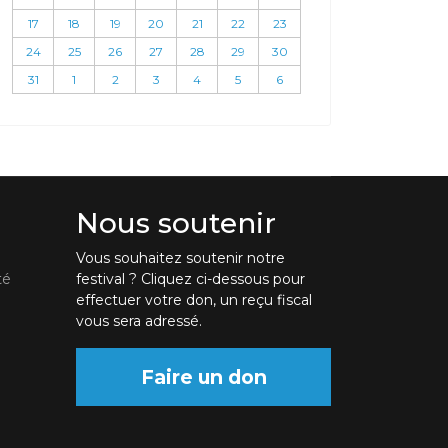
17
18
19
20
21
22
23
24
25
26
27
28
29
30
31
1
2
3
4
5
6
Nous soutenir
Vous souhaitez soutenir notre
té
festival ? Cliquez ci-dessous pour
effectuer votre don, un reçu fiscal
vous sera adressé.
Faire un don