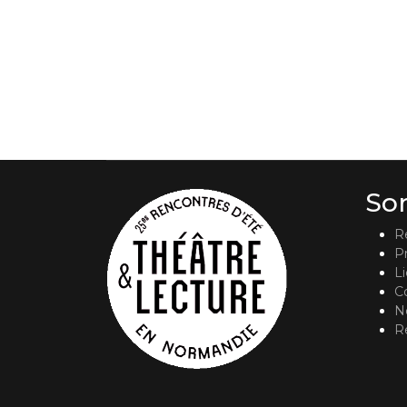
So
R
P
L
C
No
R