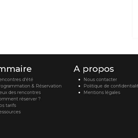
mmaire
A propos
encontres d'été
Nous contacter
rogrammation & Réservation
Politique de confidentiali
ieux des rencontres
Mentions légales
omment réserver ?
s tarifs
essources