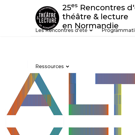
es
25
Rencontres d'
théâtre & lecture
en Normandie
Les Rencontres d'été
Programmatio
Ressources