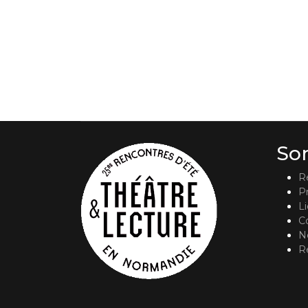
So
R
P
L
C
No
R