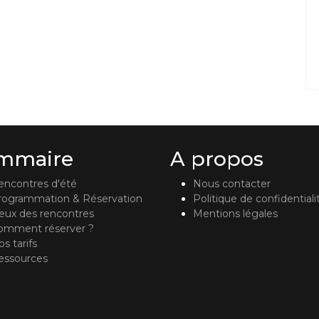
mmaire
A propos
encontres d'été
Nous contacter
rogrammation & Réservation
Politique de confidentiali
ieux des rencontres
Mentions légales
omment réserver ?
s tarifs
essources