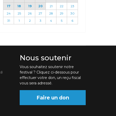
17
18
19
20
21
22
23
24
25
26
27
28
29
30
31
1
2
3
4
5
6
Nous soutenir
Vous souhaitez soutenir notre
té
festival ? Cliquez ci-dessous pour
effectuer votre don, un reçu fiscal
vous sera adressé.
Faire un don