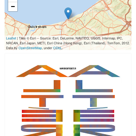
−
Leaflet
| Tiles © Esri -- Source: Esri, DeLorme, NAVTEQ, USGS, Intermap, iPC,
NRCAN, Esri Japan, METI, Esri China (Hong Kong), Esri (Thailand), TomTom, 2012.
Data by
OpenStreetMap
, under
ODbL
.