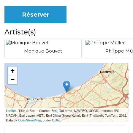
Réserver
Artiste(s)
Monique Bouvet
Philippe Mül
+
−
Leaflet
| Tiles © Esri -- Source: Esri, DeLorme, NAVTEQ, USGS, Intermap, iPC,
NRCAN, Esri Japan, METI, Esri China (Hong Kong), Esri (Thailand), TomTom, 2012.
Data by
OpenStreetMap
, under
ODbL
.