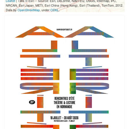
Leaflet
| Tiles © Esri -- Source: Esri, DeLorme, NAVTEQ, USGS, Intermap, iPC,
NRCAN, Esri Japan, METI, Esri China (Hong Kong), Esri (Thailand), TomTom, 2012.
Data by
OpenStreetMap
, under
ODbL
.